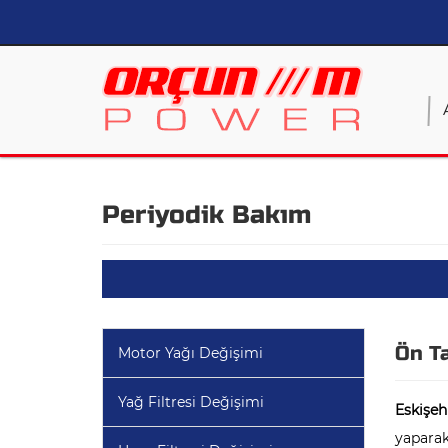
Periyodik Bakım
Ön T
Motor Yağı Değişimi
Yağ Filtresi Değişimi
Eskişeh
yaparak