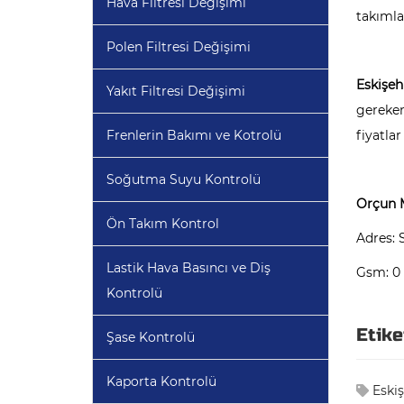
Hava Filtresi Değişimi
takımla
Polen Filtresi Değişimi
Eskişehi
Yakıt Filtresi Değişimi
gereken
Frenlerin Bakımı ve Kotrolü
fiyatla
Soğutma Suyu Kontrolü
Orçun M
Ön Takım Kontrol
Adres: 
Lastik Hava Basıncı ve Diş
Gsm: 0 
Kontrolü
Etike
Şase Kontrolü
Kaporta Kontrolü
Eskiş