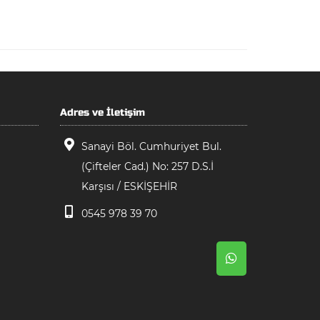
Adres ve İletişim
Sanayi Böl. Cumhuriyet Bul.
(Çifteler Cad.) No: 257 D.S.İ
Karşısı / ESKİŞEHİR
0545 978 39 70