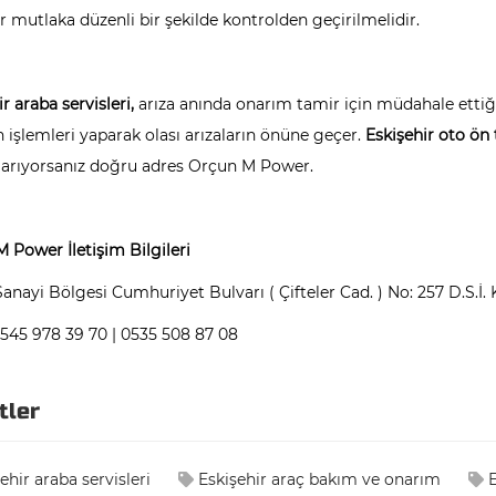
r mutlaka düzenli bir şekilde kontrolden geçirilmelidir.
r araba servisleri,
arıza anında onarım tamir için müdahale ettiği
 işlemleri yaparak olası arızaların önüne geçer.
Eskişehir oto ön 
r arıyorsanız doğru adres Orçun M Power.
 Power İletişim Bilgileri
Sanayi Bölgesi Cumhuriyet Bulvarı ( Çifteler Cad. ) No: 257 D.S.İ. 
545 978 39 70 | 0535 508 87 08
tler
ehir araba servisleri
Eskişehir araç bakım ve onarım
E